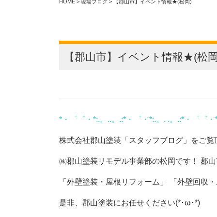
HOME
>
現場ブログ
>
【郡山市】イベント情報★(松岡)
【郡山市】イベント情報★(松岡
*・゜゜・*:.。..。.:*・゜・*:.。. .。.:*・゜゜・**
株式会社郡山塗装「スタッフブログ」をご覧
㈱郡山塗装リモデル事業部の松岡です！ 郡
「外壁塗装・屋根リフォーム」 「外壁回収
是非、郡山塗装にお任せください(*･ω･*)