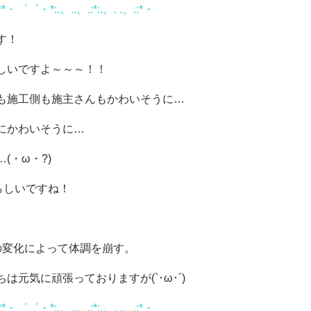
・゜゜・*:.。..。.:*:.。. .。.:*・
す！
しいですよ～～～！！
も施工側も施主さんもかわいそうに…
にかわいそうに…
・ω・?)
らしいですね！
。
の変化によって体調を崩す。
元気に頑張っておりますが(`･ω･´)
・゜゜・*:.。..。.:*:.。. .。.:*・