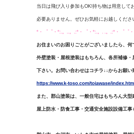
当日は飛び入り参加もOK!持ち物は用意して
必要ありません。ぜひお気軽にお越しくださ
*・゜゜・*:.。..。.:*・゜・*:.。. .。.:*・゜゜・**
お住まいのお困りごとがございましたら、何
外壁塗装・屋根塗装はもちろん、各所補修・
下さい。お問い合わせはコチラ
↓↓
からお願い
https://www.k-toso.com/toiawase/index.htm
また、郡山塗装は、一般住宅はもちろん大型
屋上防水・防食工事・交通安全施設設備工事