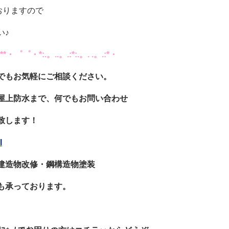
おりますので
い♪
・゜゜・*:.。..。.:*:.。. .。.:*・
でもお気軽にご相談ください。
屋上防水まで、何でもお問い合わせ
致します！
l
建造物改修・鋼構造物塗装
も承っております。