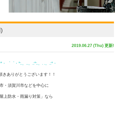
)
2019.06.27 (Thu) 更新!
・゜゜・*:.。..。.:*:.。. .。.:*・
頂きありがとうございます！！
山市・須賀川市などを中心に
・屋上防水・雨漏り対策」なら