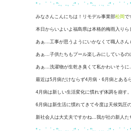
*・゜゜・*:.。..。.:*・゜・*:.。. .。.:*・゜゜・**
みなさんこんにちは！リモデル事業部
松岡
で
本日からいよいよ福島県は本格的梅雨入りら
あぁ…工事が思うようにいかなくて職人さん
あぁ…子供たちもプール楽しみにしているの
あぁ…洗濯物が生乾き臭くて私かわいそうに…(
最近は5月病だけならず4月病・6月病とある
4月病は新しい生活変化に慣れず体調を崩す
6月病は新生活に慣れてきて今度は天候気圧
新社会人は大丈夫ですかね…我が社の新人たちは
*・゜゜・*:.。..。.:*・゜・*:.。. .。.:*・゜゜・**