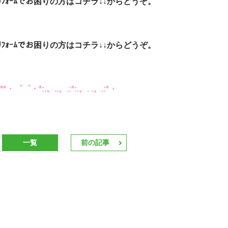
ｫｰﾑでお困りの方はコチラ↓↓からどうぞ。
ｫｰﾑでお困りの方はコチラ↓↓からどうぞ。
・゜゜・*:.。..。.:*:.。. .。.:*・
一覧
前の記事