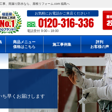
事、雨漏り防水なら、屋根リフォーム.com 福島へ
お気軽にお電話かご来店ください！
0120-316-336
電話受付 9:00～18:00
島
商品メニュー
評判
施工事例集
価格はこちら
お客様の声
いち早くお届けします