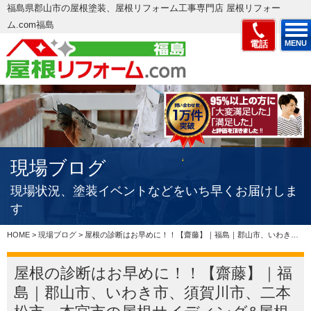
福島県郡山市の屋根塗装、屋根リフォーム工事専門店 屋根リフォー
ム.com福島
電話
MENU
現場ブログ
現場状況、塗装イベントなどをいち早くお届けしま
す
HOME
>
現場ブログ
>
屋根の診断はお早めに！！【齋藤】｜福島｜郡山市、いわき市、須賀川市、二本松市、本宮市の屋根サイディング&屋根工事＆雨もり防水専門店、適正価格で評判の見積もりを実現
屋根の診断はお早めに！！【齋藤】｜福
島｜郡山市、いわき市、須賀川市、二本