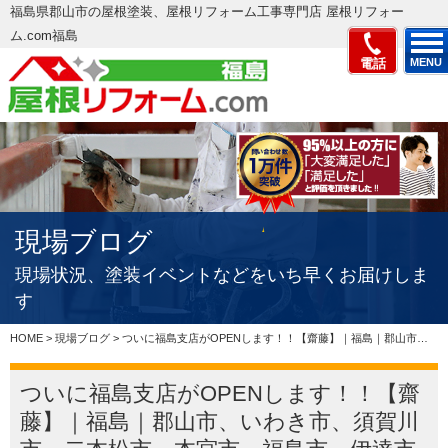
福島県郡山市の屋根塗装、屋根リフォーム工事専門店 屋根リフォー
ム.com福島
電話
MENU
現場ブログ
現場状況、塗装イベントなどをいち早くお届けしま
す
HOME
>
現場ブログ
>
ついに福島支店がOPENします！！【齋藤】｜福島｜郡山市、いわき市、須賀川市、二本松市、本宮市、福島市、伊達市の屋根サイディング&屋根工事＆雨もり防水専門店、適正価格で評判の見積もりを実現
ついに福島支店がOPENします！！【齋
藤】｜福島｜郡山市、いわき市、須賀川