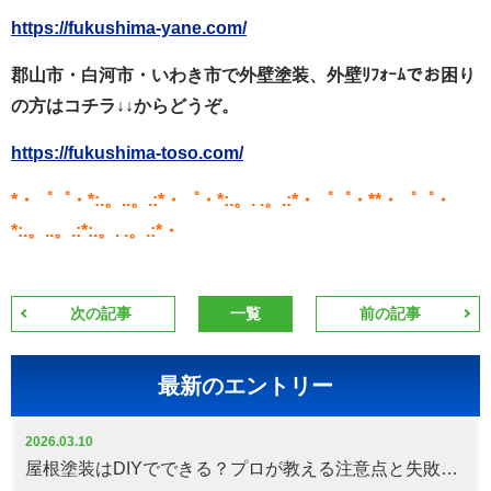
https://fukushima-yane.com/
郡山市・白河市・いわき市で外壁塗装、外壁ﾘﾌｫｰﾑでお困り
の方はコチラ↓↓からどうぞ。
https://fukushima-toso.com/
*・゜゜・*:.。..。.:*・゜・*:.。. .。.:*・゜゜・**・゜゜・
*:.。..。.:*:.。. .。.:*・
次の記事
一覧
前の記事
最新のエントリー
2026.03.10
屋根塗装はDIYでできる？プロが教える注意点と失敗しない判断基準