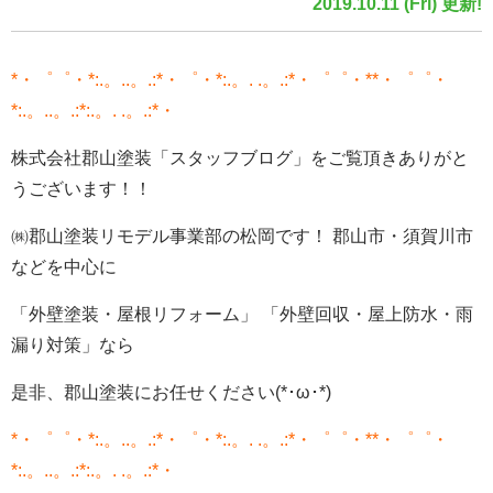
2019.10.11 (Fri) 更新!
*・゜゜・*:.。..。.:*・゜・*:.。. .。.:*・゜゜・**・゜゜・
*:.。..。.:*:.。. .。.:*・
株式会社郡山塗装「スタッフブログ」をご覧頂きありがと
うございます！！
㈱郡山塗装リモデル事業部の松岡です！ 郡山市・須賀川市
などを中心に
「外壁塗装・屋根リフォーム」 「外壁回収・屋上防水・雨
漏り対策」なら
是非、郡山塗装にお任せください(*･ω･*)
*・゜゜・*:.。..。.:*・゜・*:.。. .。.:*・゜゜・**・゜゜・
*:.。..。.:*:.。. .。.:*・