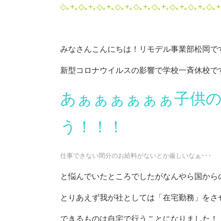
◇｡+｡◇｡+｡◇｡+｡◇｡+｡◇｡+｡◇｡+｡◇｡+｡◇｡+｡◇｡+
みなさんこんにちは！リモデル事業部松岡で
新型コロナウイルスの影響で学校一斉休校で
あぁぁぁぁぁぁ子供
う！！！
仕事できない間分のお給料がないとか厳しいなぁ･･･
と悩んでいたところでしたがなんやら国からの発
とりあえず我が社としては「在宅勤務」をさ
できるものは自宅で行うことになりました！