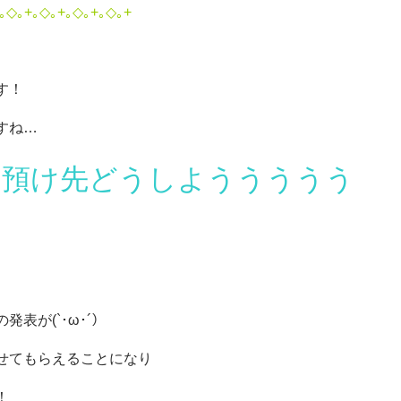
｡◇｡+｡◇｡+｡◇｡+｡◇｡+
す！
すね…
の預け先どうしよううううう
表が(`･ω･´）
せてもらえることになり
！