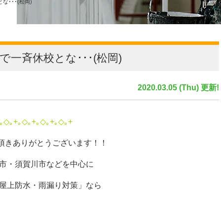
･･･(松岡)
一斉休校とな･･･(松岡)
2020.03.05 (Thu) 更新!
｡◇｡+｡◇｡+｡◇｡+｡◇｡+
頂きありがとうございます！！
山市・須賀川市などを中心に
・屋上防水・雨漏り対策」なら