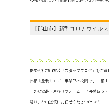
HOME
>
現場ブログ
>
【郡山市】新型コロナウイルスで一斉休校とな
【郡山市】新型コロナウイルスで
◇｡+｡◇｡+｡◇｡+｡◇｡+｡◇｡+｡◇｡+｡◇｡+｡◇｡+｡◇｡+
株式会社郡山塗装「スタッフブログ」をご覧
㈱郡山塗装リモデル事業部の松岡です！ 郡
「外壁塗装・屋根リフォーム」 「外壁回収
是非、郡山塗装にお任せください(*･ω･*)