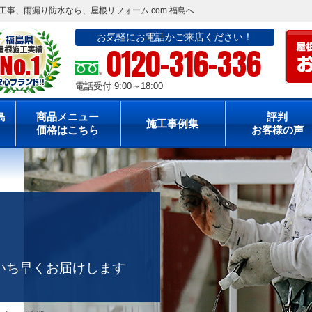
事、雨漏り防水なら、屋根リフォーム.com 福島へ
お気軽にお電話かご来店ください！
0120-316-336
電話受付 9:00～18:00
島
商品メニュー
評判
施工事例集
価格はこちら
お客様の声
いち早くお届けします