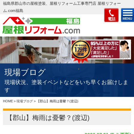
福島県郡山市の屋根塗装、屋根リフォーム工事専門店 屋根リフォー
ム.com福島
電話
MENU
現場ブログ
現場状況、塗装イベントなどをいち早くお届けしま
す
HOME
>
現場ブログ
>
【郡山】梅雨は憂鬱？(渡辺)
【郡山】梅雨は憂鬱？(渡辺)