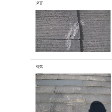
凍害
滑落