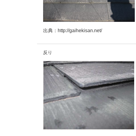
出典：http://gaihekisan.net/
反り