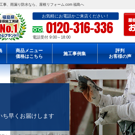
事、雨漏り防水なら、屋根リフォーム.com 福島へ
お気軽にお電話かご来店ください！
0120-316-336
電話受付 9:00～18:00
島
商品メニュー
評判
施工事例集
価格はこちら
お客様の声
いち早くお届けします