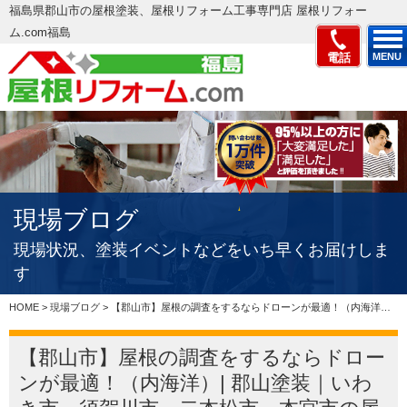
福島県郡山市の屋根塗装、屋根リフォーム工事専門店 屋根リフォー
ム.com福島
電話
MENU
現場ブログ
現場状況、塗装イベントなどをいち早くお届けしま
す
HOME
>
現場ブログ
>
【郡山市】屋根の調査をするならドローンが最適！（内海洋）| 郡山塗装｜いわき市、須賀川市、二本松市、本宮市の屋根塗装＆雨漏り補修、屋根リフォーム専門店郡山塗装、適正価格で評判の見積もりを実現
【郡山市】屋根の調査をするならドロー
ンが最適！（内海洋）| 郡山塗装｜いわ