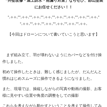
「外壁改修・屋上防水・雨漏り対策」ならぜひ、郡山塗装
にお任せください！！
°˖✧✧˖°°˖✧✧˖°°˖✧✧˖°°˖✧✧˖°°˖✧✧˖°°˖✧✧˖°°˖✧✧˖°°˖✧✧˖°
°˖✧✧˖°°˖✧✧˖°°˖✧✧˖°°˖✧✧˖°°˖✧✧˖°°˖✧✧˖
【今回はドローンについて書いていこうと思います】
まず組み立て、羽が壊れないようにカバーなどを付け操
作しました。
初めて操作したときは、難しく感じましたが、だんだんと
慣れはじめスムーズに操作できるようになりました。
また、現場では、操縦しながらの写真や動画の撮影、お客
様に見やすい位置や角度の調整をしての撮影
これらを考えながら動かすということを考えて操作してみ