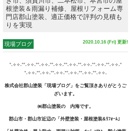
き市、須賀川市、二本松市、本宮市の屋
根塗装＆雨漏り補修、屋根リフォーム専
門店郡山塗装、適正価格で評判の見積も
りを実現
2020.10.16 (Fri) 更新!
現場ブログ
°˖✧✧˖°°˖✧✧˖°°˖✧✧˖°°˖✧✧˖°°˖✧✧˖°°˖✧✧˖°°˖✧✧˖°°˖✧✧˖°
°˖✧✧˖°°˖✧✧˖°°˖✧✧˖°°˖✧✧˖°°˖✧✧˖°°˖✧✧˖
株式会社郡山塗装「現場ブログ」をご覧頂きありがとうご
ざいます。
㈱郡山塗装の 内海です。
郡山市・郡山市近辺の「外壁塗装・屋根塗装&
ﾘﾌｫｰﾑ」