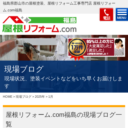
福島県郡山市の屋根塗装、屋根リフォーム工事専門店 屋根リフォー
ム.com福島
電話
MENU
現場ブログ
現場状況、塗装イベントなどをいち早くお届けしま
す
HOME
>
現場ブログ
>
2025年
>
1月
屋根リフォーム.com福島の現場ブログ一
覧