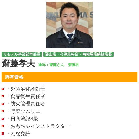
リモデル事業部本部長
郡山店・会津若松店・南相馬店統括店長
齋藤孝夫
通称：齋藤さん 齋藤君
所有資格
・外装劣化診断士
・食品衛生責任者
・防火管理責任者
・野菜ソムリエ
・日商簿記3級
・おもちゃインストラクター
・わな免許