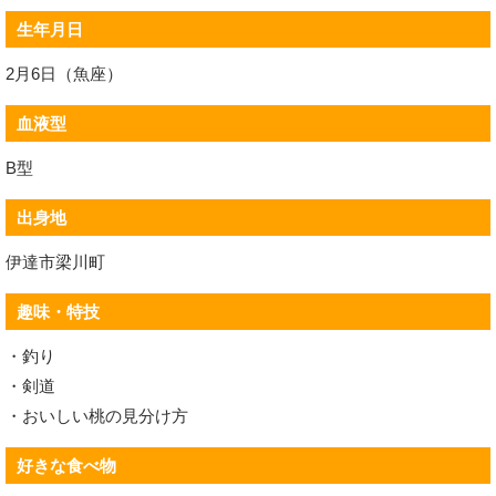
生年月日
2月6日（魚座）
血液型
B型
出身地
伊達市梁川町
趣味・特技
・釣り
・剣道
・おいしい桃の見分け方
好きな食べ物