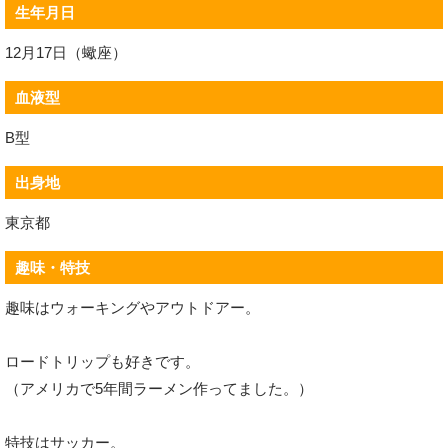
生年月日
12月17日（蠍座）
血液型
B型
出身地
東京都
趣味・特技
趣味はウォーキングやアウトドアー。
ロードトリップも好きです。
（アメリカで5年間ラーメン作ってました。）
特技はサッカー。