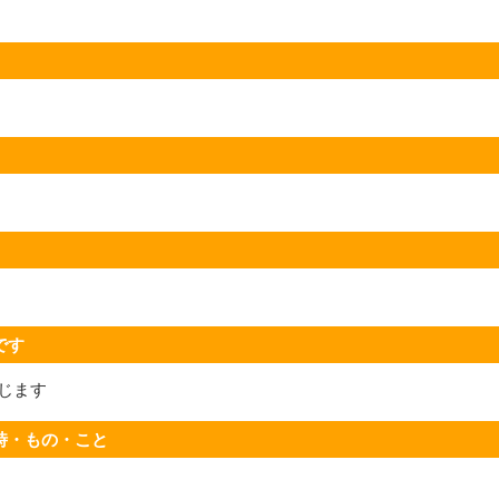
です
じます
時・もの・こと