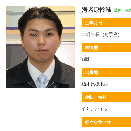
海老原怜唯
通称：海
生年月日
12月16日（射手座）
血液型
B型
出身地
栃木県栃木市
趣味・特技
釣り、バイク
好きな食べ物