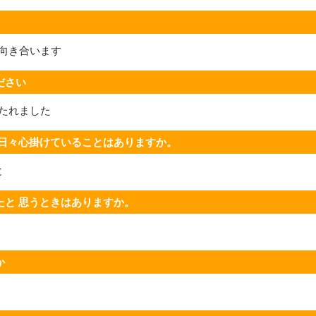
向き合います
ださい
たれました
 日々心掛けていることはありますか。
と
たと 思うときはありますか。
か