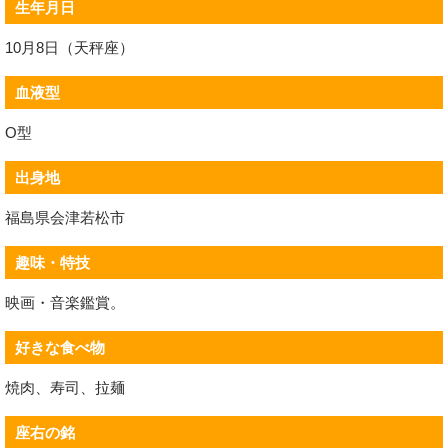
生年月日
10月8日（天秤座）
血液型
O型
出身地
福島県会津若松市
趣味・特技
映画・音楽鑑賞。
好きな食べ物
焼肉、寿司、拉麺
座右の銘