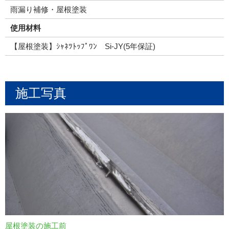
雨漏り補修・屋根塗装
使用材料
【屋根塗装】ｼｬﾈﾂﾄｯﾌﾟﾜﾝ Si-JY(5年保証)
施工写真
屋根塗装の施工前