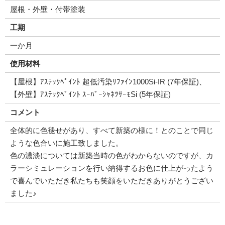
屋根・外壁・付帯塗装
工期
一か月
使用材料
【屋根】ｱｽﾃｯｸﾍﾟｲﾝﾄ 超低汚染ﾘﾌｧｲﾝ1000Si-IR (7年保証)、
【外壁】ｱｽﾃｯｸﾍﾟｲﾝﾄ ｽｰﾊﾟｰｼｬﾈﾂｻｰﾓSi (5年保証)
コメント
全体的に色褪せがあり、すべて新築の様に！とのことで同じ
ような色合いに施工致しました。
色の濃淡については新築当時の色がわからないのですが、カ
ラーシミュレーションを行い納得するお色に仕上がったよう
で喜んでいただき私たちも笑顔をいただきありがとうござい
ました♪