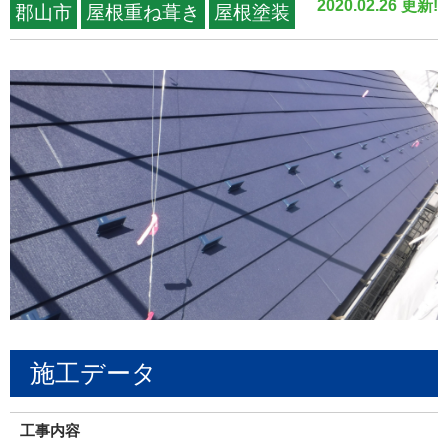
2020.02.26 更新!
郡山市
屋根重ね葺き
屋根塗装
施工データ
工事内容