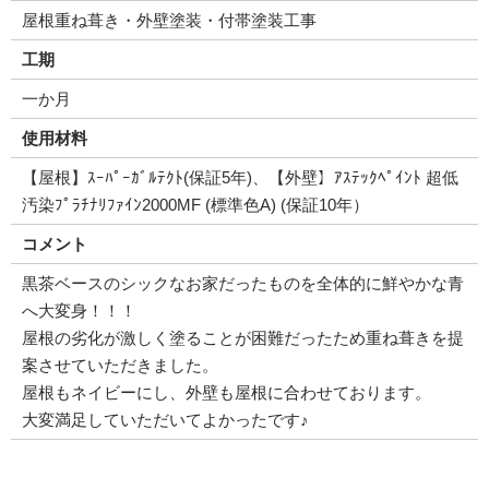
屋根重ね葺き・外壁塗装・付帯塗装工事
工期
一か月
使用材料
【屋根】ｽｰﾊﾟｰｶﾞﾙﾃｸﾄ(保証5年)、【外壁】ｱｽﾃｯｸﾍﾟｲﾝﾄ 超低
汚染ﾌﾟﾗﾁﾅﾘﾌｧｲﾝ2000MF (標準色A) (保証10年）
コメント
黒茶ベースのシックなお家だったものを全体的に鮮やかな青
へ大変身！！！
屋根の劣化が激しく塗ることが困難だったため重ね葺きを提
案させていただきました。
屋根もネイビーにし、外壁も屋根に合わせております。
大変満足していただいてよかったです♪