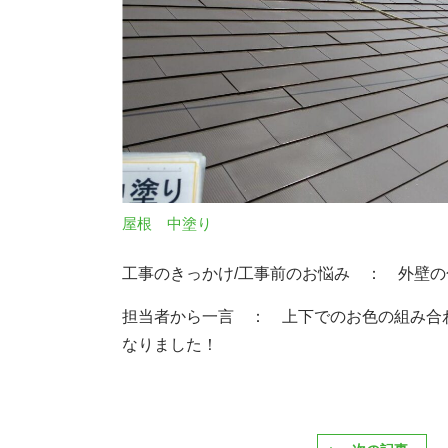
屋根 中塗り
工事のきっかけ/工事前のお悩み ： 外壁の
担当者から一言 ： 上下でのお色の組み合
なりました！