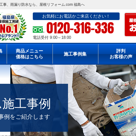
事、雨漏り防水なら、屋根リフォーム.com 福島へ
お気軽にお電話かご来店ください！
0120-316-336
電話受付 9:00～18:00
島
商品メニュー
評判
施工事例集
価格はこちら
お客様の声
ム施工事例
工事例をご紹介します