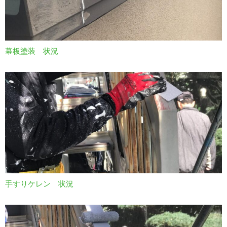
幕板塗装 状況
手すりケレン 状況