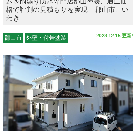
ム＆雨漏り防水専門店郡山塗装、適正価
格で評判の見積もりを実現 – 郡山市、い
わき…
2023.12.15 更新!
郡山市
外壁・付帯塗装