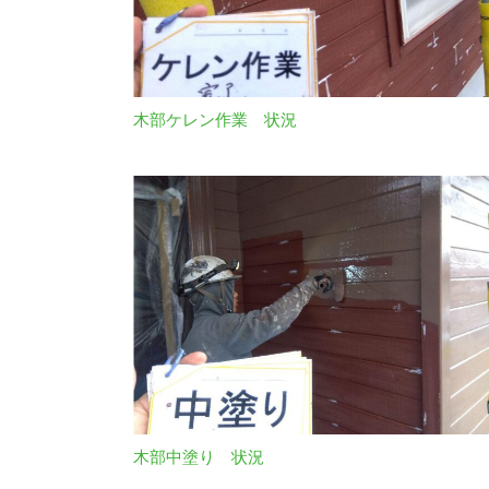
木部ケレン作業 状況
木部中塗り 状況