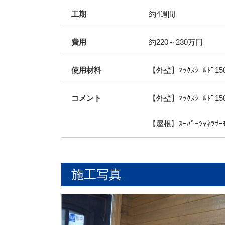
工期
約4週間
費用
約220～230万円
使用材料
【外壁】ﾏｯｸｽｼｰﾙﾄﾞ150
コメント
【外壁】ﾏｯｸｽｼｰﾙﾄ
【屋根】ｽｰﾊﾟｰｼｬﾈﾂ
施工写真