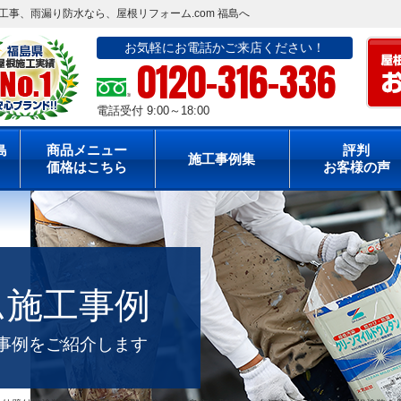
事、雨漏り防水なら、屋根リフォーム.com 福島へ
お気軽にお電話かご来店ください！
0120-316-336
電話受付 9:00～18:00
島
商品メニュー
評判
施工事例集
価格はこちら
お客様の声
ム施工事例
工事例をご紹介します