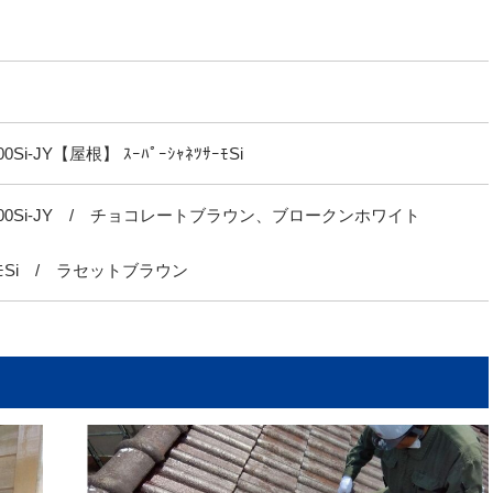
0Si-JY【屋根】 ｽｰﾊﾟｰｼｬﾈﾂｻｰﾓSi
ﾞ1500Si-JY / チョコレートブラウン、ブロークンホワイト
ｻｰﾓSi / ラセットブラウン