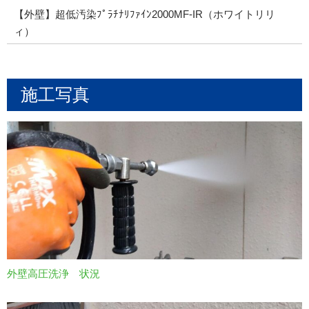
【外壁】超低汚染ﾌﾟﾗﾁﾅﾘﾌｧｲﾝ2000MF-IR（ホワイトリリ
ィ）
施工写真
外壁高圧洗浄 状況